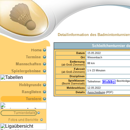
Detailinformation des Badmintonturnier
Schleifchenturnier 
Datum
15.05.2022
Ort
Wiesenbach
Entfernung
88 km
(ab Groß-Zimmern)
Fahrzeit
1 h 15 Minuten
(ab Groß-Zimmern)
Disziplinen
Spielklassen
Teilnehmer:
(Bezirk Darmstadt)
Meldeschluss
12.05.2022
Details
Ausschreibung
(PDF)