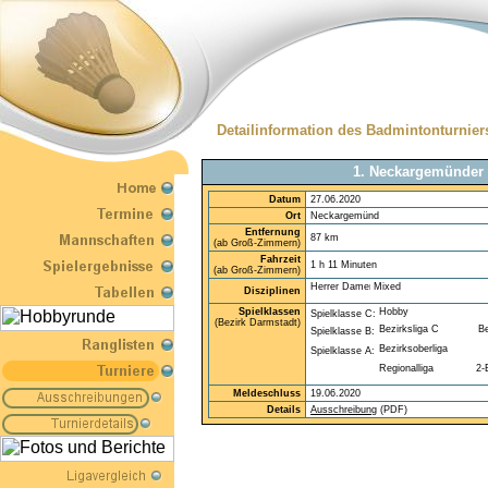
Detailinformation des Badmintonturnier
1. Neckargemünder 
Datum
27.06.2020
Ort
Neckargemünd
Entfernung
87 km
(ab Groß-Zimmern)
Fahrzeit
1 h 11 Minuten
(ab Groß-Zimmern)
Disziplinen
Spielklassen
Spielklasse C:
(Bezirk Darmstadt)
Spielklasse B:
Spielklasse A:
Meldeschluss
19.06.2020
Details
Ausschreibung
(PDF)