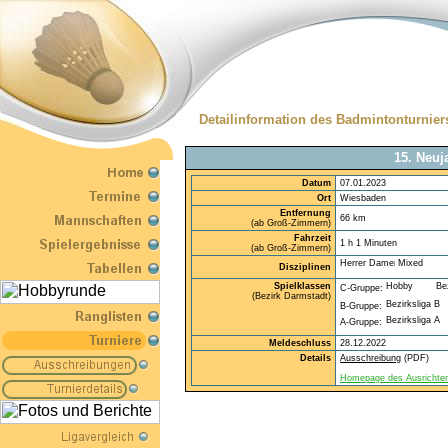
Detailinformation des Badmintonturnier
15. Neuj
Datum
07.01.2023
Ort
Wiesbaden
Entfernung
66 km
(ab Groß-Zimmern)
Fahrzeit
1 h 1 Minuten
(ab Groß-Zimmern)
Disziplinen
Spielklassen
C-Gruppe:
(Bezirk Darmstadt)
B-Gruppe:
A-Gruppe:
Meldeschluss
28.12.2022
Details
Ausschreibung
(PDF)
Homepage des Ausrichters